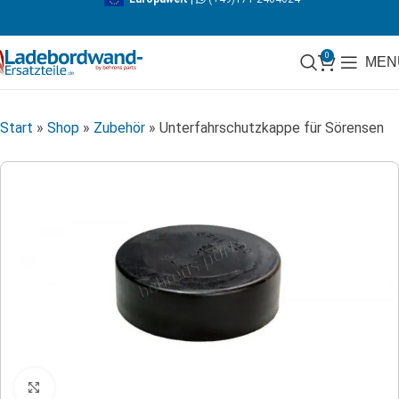
0
MEN
Start
»
Shop
»
Zubehör
»
Unterfahrschutzkappe für Sörensen
Klicken zum Vergrößern