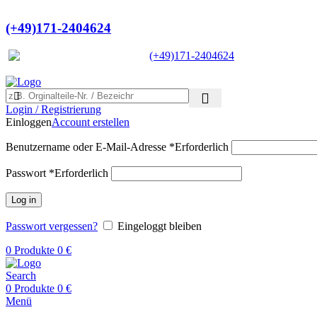
Ein Lieferant & Experte für alle Lad
(+49)171-2404624
Europaweit
|
(+49)171-2404624
Login / Registrierung
Einloggen
Account erstellen
Benutzername oder E-Mail-Adresse
*
Erforderlich
Passwort
*
Erforderlich
Log in
Passwort vergessen?
Eingeloggt bleiben
0
Produkte
0
€
Search
0
Produkte
0
€
Menü