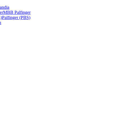
andia
er
MBB Palfinger
S)
Palfinger (PBS)
n