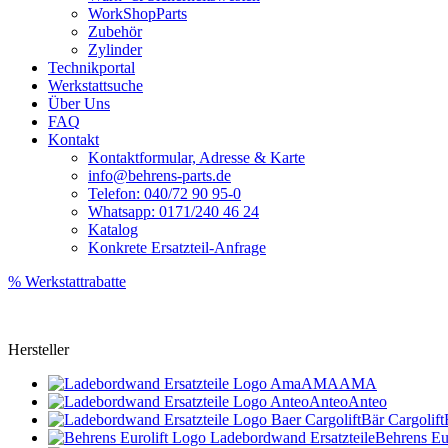
WorkShopParts
Zubehör
Zylinder
Technikportal
Werkstattsuche
Über Uns
FAQ
Kontakt
Kontaktformular, Adresse & Karte
info@behrens-parts.de
Telefon: 040/72 90 95-0
Whatsapp: 0171/240 46 24
Katalog
Konkrete Ersatzteil-Anfrage
% Werkstattrabatte
Hersteller
AMA
AMA
Anteo
Anteo
Bär Cargolift
Behrens Eur