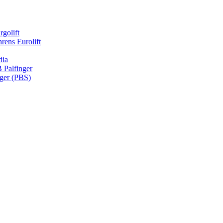
rgolift
rens Eurolift
dia
Palfinger
nger (PBS)