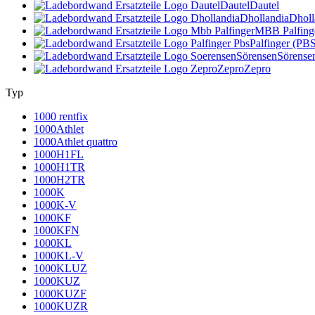
Dautel
Dautel
Dhollandia
Dholl
MBB Palfing
Palfinger (PB
Sörensen
Sörense
Zepro
Zepro
Typ
1000 rentfix
1000Athlet
1000Athlet quattro
1000H1FL
1000H1TR
1000H2TR
1000K
1000K-V
1000KF
1000KFN
1000KL
1000KL-V
1000KLUZ
1000KUZ
1000KUZF
1000KUZR