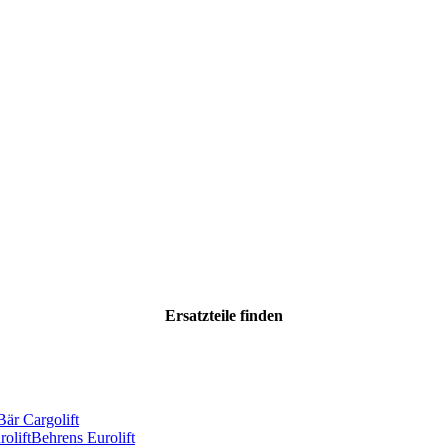
Ersatzteile
finden
Bär Cargolift
olift
Behrens Eurolift