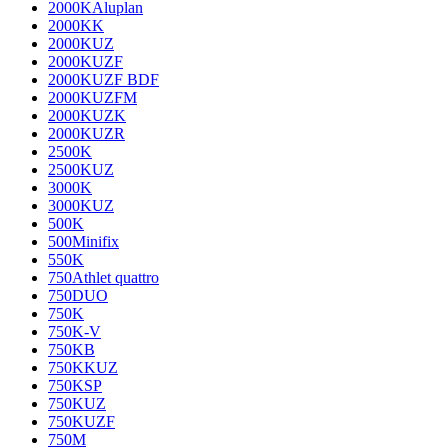
2000KAluplan
2000KK
2000KUZ
2000KUZF
2000KUZF BDF
2000KUZFM
2000KUZK
2000KUZR
2500K
2500KUZ
3000K
3000KUZ
500K
500Minifix
550K
750Athlet quattro
750DUO
750K
750K-V
750KB
750KKUZ
750KSP
750KUZ
750KUZF
750M