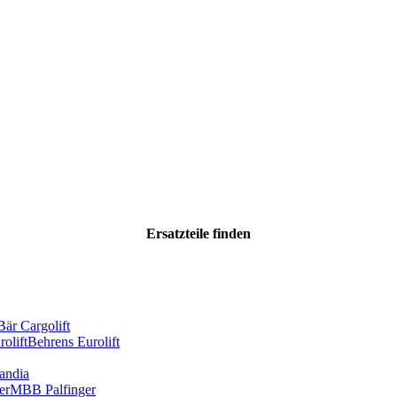
Ersatzteile
finden
Bär Cargolift
olift
Behrens Eurolift
andia
er
MBB Palfinger