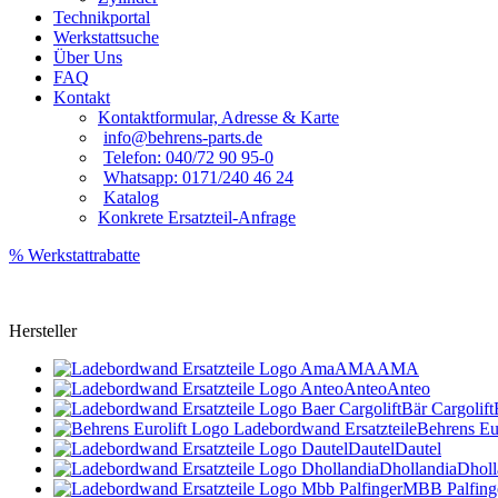
Technikportal
Werkstattsuche
Über Uns
FAQ
Kontakt
Kontaktformular, Adresse & Karte
info@behrens-parts.de
Telefon: 040/72 90 95-0
Whatsapp: 0171/240 46 24
Katalog
Konkrete Ersatzteil-Anfrage
% Werkstattrabatte
Hersteller
AMA
AMA
Anteo
Anteo
Bär Cargolift
Behrens Eur
Dautel
Dautel
Dhollandia
Dholl
MBB Palfing