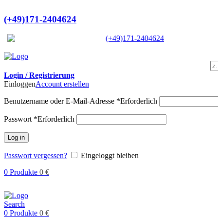
Ein Lieferant & Experte für alle Lad
(+49)171-2404624
Europaweit
|
(+49)171-2404624
Login / Registrierung
Einloggen
Account erstellen
Benutzername oder E-Mail-Adresse
*
Erforderlich
Passwort
*
Erforderlich
Log in
Passwort vergessen?
Eingeloggt bleiben
0
Produkte
0
€
Search
0
Produkte
0
€