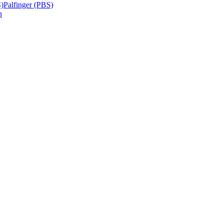
S)
Palfinger (PBS)
n