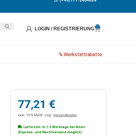
(+49)171-2404624
0
LOGIN / REGISTRIERUNG
% Werkstattrabatte
77,21
€
exkl. 19 % MwSt.
zzgl.
Versandkosten
Lieferzeit: In
1-3 Werktage
bei Ihnen
(Express- und Nachtversand möglich)