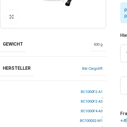
p
p
Klicken zum Vergrößern
Hie
GEWICHT
500 g
HERSTELLER
Bär Cargolift
BC1000F2-A1
,
BC1000F2-A3
,
BC1000F4-A3
Fr
,
+4
BC1000S2-M1
,