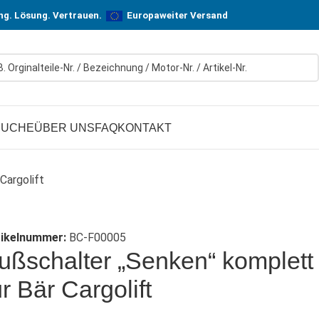
n! In Hersteller-Qualität, aber zu günstigen Preisen.
ung. Lösung. Vertrauen.
Europaweiter Versand
SUCHE
ÜBER UNS
FAQ
KONTAKT
Cargolift
tikelnummer:
BC-F00005
ußschalter „Senken“ komplett
ür Bär Cargolift